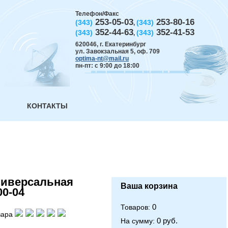
Телефон/Факс
253-05-03
253-80-16
(343)
(343)
,
352-44-63
352-41-53
(343)
(343)
,
620046
,
г. Екатеринбург
ул. Завокзальная 5, оф. 709
optima-nt@mail.ru
пн-пт: с 9:00 до 18:00
КОНТАКТЫ
ниверсальная
Ваша корзина
00-04
0
Товаров:
вара
0 руб.
На сумму: