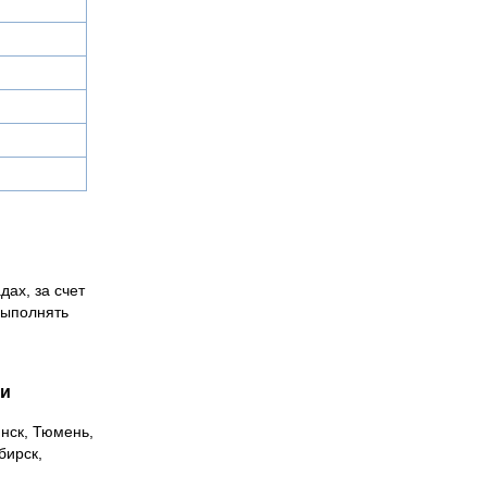
дах, за счет
выполнять
ии
инск, Тюмень,
бирск,