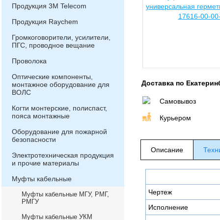
Продукция 3М Telecom
Продукция Raychem
Громкоговорители, усилители,
ПГС, проводное вещание
Проволока
Оптические компоненты,
Доставка по Екатерин
монтажное оборудование для
ВОЛС
Самовывоз
Когти монтерские, полиспаст,
пояса монтажные
Курьером
Оборудование для пожарной
безопасности
Описание
Техн
Электротехническая продукция
и прочие материалы
Муфты кабельные
Чертеж
Муфты кабельные МГУ, РМГ,
РМГУ
Исполнение
Муфты кабельные УКМ