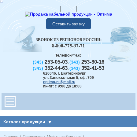
Оставить заявку
ЗВОНОК ИЗ РЕГИОНОВ РОССИИ:
8-800-775-37-71
Телефон/Факс
253-05-03
253-80-16
(343)
(343)
,
352-44-63
352-41-53
(343)
(343)
,
620046
,
г. Екатеринбург
ул. Завокзальная 5, оф. 709
optima-nt@mail.ru
пн-пт: с 9:00 до 18:00
Каталог продукции
Главная
/
Продукция
/
Муфты кабельные
/