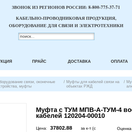
ЗВОНОК ИЗ РЕГИОНОВ РОССИИ:
8-800-775-37-71
КАБЕЛЬНО-ПРОВОДНИКОВАЯ ПРОДУКЦИЯ,
ОБОРУДОВАНИЕ ДЛЯ СВЯЗИ И ЭЛЕКТРОТЕХНИКИ
УКЦИЯ
ПРАЙС
ДОСТАВКА
ОПЛАТА
борудование связи, оконечные
/
Муфты для кабелей связи на
/
Му
стройства, муфты
объектах РЖД
ал
Муфта с ТУМ МПВ-А-ТУМ-4 вос
кабелей 120204-00010
37802.88
Цена:
за к-т (с
Оценка