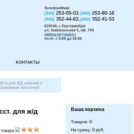
Телефон/Факс
253-05-03
253-80-16
(343)
(343)
,
352-44-63
352-41-53
(343)
(343)
,
620046
,
г. Екатеринбург
ул. Завокзальная 5, оф. 709
optima-nt@mail.ru
пн-пт: с 9:00 до 18:00
КОНТАКТЫ
фты для ЖД кабелей с
юминиевой оболочкой
Ваша корзина
ст. для ж/д
0
Товаров:
0 руб.
На сумму:
 товара