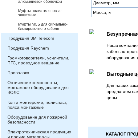
алюминиевой оболочкой
Диаметр, мм
Муфты полиэтиленовые
Масса, кг
защитные
Муфты МСБ для сигнально-
блокировочного кабеля
Безупречная
Продукция 3М Telecom
Наша компания
Продукция Raychem
кабельно-пров
оборудования 
Громкоговорители, усилители,
ПГС, проводное вещание
Проволока
Выгодные 
Оптические компоненты,
Для наших зака
монтажное оборудование для
предлагаем са
ВОЛС
цены
Когти монтерские, полиспаст,
пояса монтажные
Оборудование для пожарной
безопасности
Электротехническая продукция
КАТАЛОГ ПРО
и прочие материалы