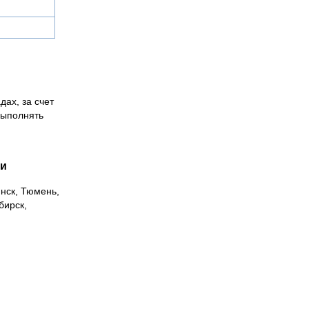
дах, за счет
выполнять
ии
инск, Тюмень,
бирск,