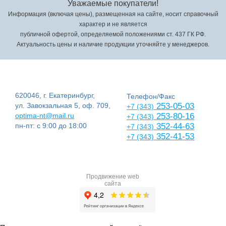
Уважаемые покупатели!
Информация (включая цены), размещенная на сайте, носит справочный
характер и не является
публичной офертой, определяемой положениями ст. 437 ГК РФ.
Актуальность цены и наличие продукции уточняйте у менеджеров.
620046, г. Екатеринбург,
Телефон/Факс
ул. Завокзальная 5, оф. 709,
253-05-03
+7 (343)
optima-nt@mail.ru
253-80-16
+7 (343)
пн-пт: с 9:00 до 18:00
352-44-63
+7 (343)
352-41-53
+7 (343)
Продвижение web
сайта