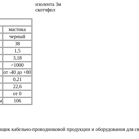
изолента 3м
скотчфил
мастика
черный
38
1,5
3,18
>1000
от -40 до +80
0,21
22,6
от 0
м
106
вщик кабельно-проводниковой продукции и оборудования для св