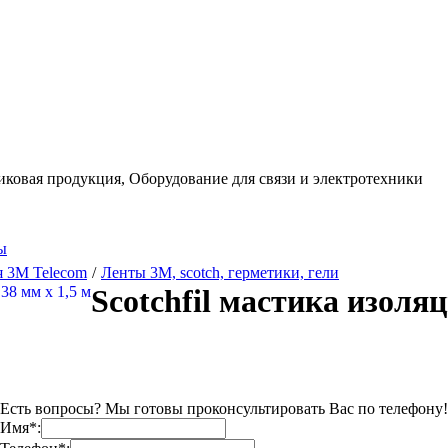
иковая продукция,
Оборудование для связи и электротехники
ы
 3М Telecom
/
Ленты 3М, scotch, герметики, гели
Scotchfil мастика изоляц
Есть вопросы? Мы готовы проконсультировать Вас по телефону!
Имя*: