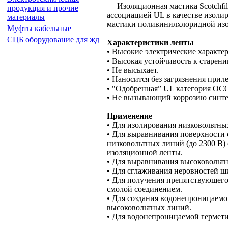
Изоляционная мастика Scotchfil 
продукция и прочие
ассоциацией UL в качестве изоли
материалы
мастики поливинилхлоридной изол
Муфты кабельные
СЦБ оборудование для жд
Характеристики ленты
• Высокие электрические характе
• Высокая устойчивость к старени
• Не высыхает.
• Наносится без загрязнения прил
• "Одобренная” UL категория ОС
• Не вызывающий коррозию синте
Применение
• Для изолирования низковольтных
• Для выравнивания поверхности 
низковольтных линий (до 2300 В)
изоляционной ленты.
• Для выравнивания высоковольт
• Для сглаживания неровностей ш
• Для получения препятствующег
смолой соединением.
• Для создания водонепроницаемо
высоковольтных линий.
• Для водонепроницаемой гермет