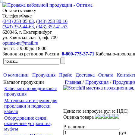
Оставить заявку
Телефон/Факс
(343)
253-05-03
,
(343)
253-80-16
(343)
352-44-63
,
(343)
352-41-53
620046
,
г. Екатеринбург
ул. Завокзальная 5, оф. 709
optima-nt@mail.ru
пн-пт: с 9:00 до 18:00
Звонок из регионов России:
8-800-775-37-71
Кабельно-проводн
О компании
Продукция
Прайс
Доставка
Оплата
Контакт
Каталог продукции
Главная
/
Продукция
/
Продукция
Кабельно-проводниковая
продукция
Материалы и изделия для
прокладки и подвески
Цена:
по запросу
за рул (с НДС)
кабеля
Оценка товара
Оборудование связи,
оконечные устройства,
В наличии
муфты
рул