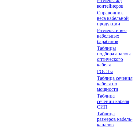
Размеры жд
контейнеров
Справочник
веса кабельной
продукции
Размеры и вес
кабельных
барабанов
Таблицы
подбора аналога
оптического
кабеля
ГОСТы
Таблица сечения
кабеля по
мощности
Таблица
сечений кабеля
СИП
Таблица
размеров кабель-
каналов