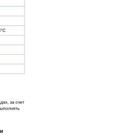
8°С
дах, за счет
выполнять
ии