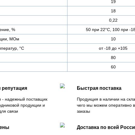
19
18
0,22
ение, %
50 при 22°С, 100 при -1
яции, МОм
10
ператур, °С
от -18 до +105
80
60
 репутация
Быстрая поставка
 - надежный поставщик
Продукция в наличии на скла
одниковой продукции и
чего мы можем оперативно 
для связи
заказы
цены
Доставка по всей Росс