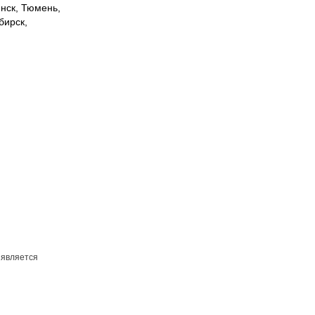
инск, Тюмень,
бирск,
 является