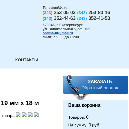
Телефон/Факс
253-05-03
253-80-16
(343)
(343)
,
352-44-63
352-41-53
(343)
(343)
,
620046
,
г. Екатеринбург
ул. Завокзальная 5, оф. 709
optima-nt@mail.ru
пн-пт: с 9:00 до 18:00
КОНТАКТЫ
19 мм х 18 м
Ваша корзина
 товара
0
Товаров:
0 руб.
На сумму: