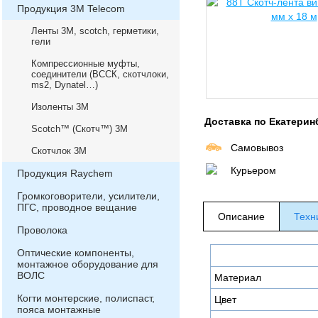
Продукция 3М Telecom
Ленты 3М, scotch, герметики,
гели
Компрессионные муфты,
соединители (ВССК, скотчлоки,
ms2, Dynatel…)
Изоленты 3М
Доставка по Екатерин
Scotch™ (Скотч™) 3М
Самовывоз
Скотчлок 3М
Курьером
Продукция Raychem
Громкоговорители, усилители,
ПГС, проводное вещание
Описание
Техн
Проволока
Оптические компоненты,
монтажное оборудование для
ВОЛС
Материал
Когти монтерские, полиспаст,
Цвет
пояса монтажные