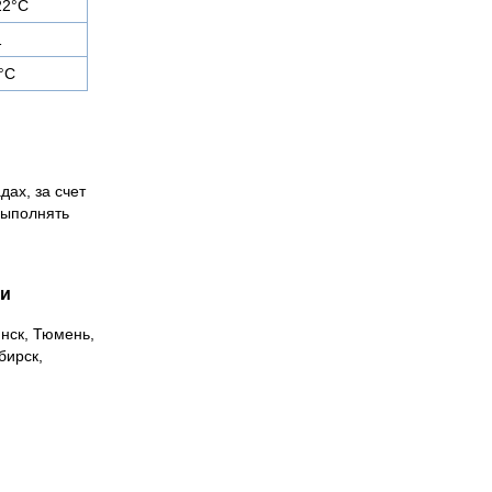
22°С
1
°С
дах, за счет
выполнять
ии
инск, Тюмень,
бирск,