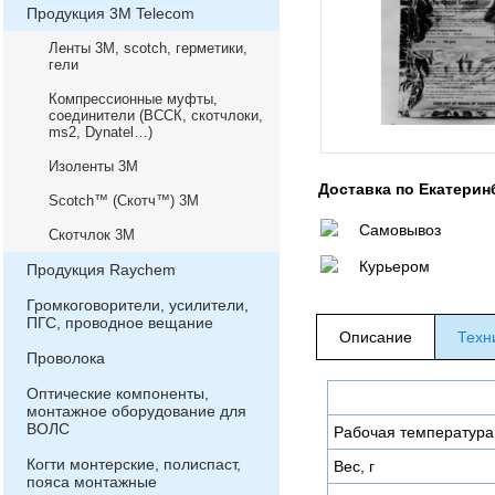
Продукция 3М Telecom
Ленты 3М, scotch, герметики,
гели
Компрессионные муфты,
соединители (ВССК, скотчлоки,
ms2, Dynatel…)
Изоленты 3М
Доставка по Екатерин
Scotch™ (Скотч™) 3М
Самовывоз
Скотчлок 3М
Курьером
Продукция Raychem
Громкоговорители, усилители,
ПГС, проводное вещание
Описание
Техн
Проволока
Оптические компоненты,
монтажное оборудование для
ВОЛС
Рабочая температура
Когти монтерские, полиспаст,
Вес, г
пояса монтажные