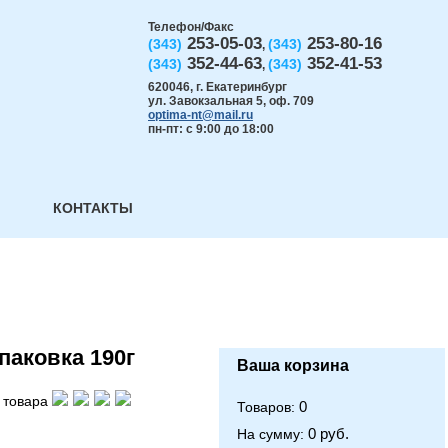
Телефон/Факс
253-05-03
253-80-16
(343)
(343)
,
352-44-63
352-41-53
(343)
(343)
,
620046
,
г. Екатеринбург
ул. Завокзальная 5, оф. 709
optima-nt@mail.ru
пн-пт: с 9:00 до 18:00
КОНТАКТЫ
паковка 190г
Ваша корзина
 товара
0
Товаров:
0 руб.
На сумму: