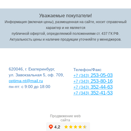
Уважаемые покупатели!
Информация (включая цены), размещенная на сайте, носит справочный
характер и не является
публичной офертой, определяемой положениями ст. 437 ГК РФ.
Актуальность цены и наличие продукции уточняйте у менеджеров.
620046, г. Екатеринбург,
Телефон/Факс
ул. Завокзальная 5, оф. 709,
253-05-03
+7 (343)
optima-nt@mail.ru
253-80-16
+7 (343)
пн-пт: с 9:00 до 18:00
352-44-63
+7 (343)
352-41-53
+7 (343)
Продвижение web
сайта