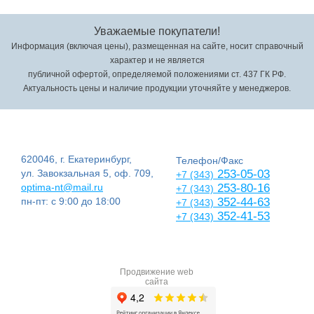
Уважаемые покупатели!
Информация (включая цены), размещенная на сайте, носит справочный
характер и не является
публичной офертой, определяемой положениями ст. 437 ГК РФ.
Актуальность цены и наличие продукции уточняйте у менеджеров.
620046, г. Екатеринбург,
Телефон/Факс
ул. Завокзальная 5, оф. 709,
253-05-03
+7 (343)
optima-nt@mail.ru
253-80-16
+7 (343)
пн-пт: с 9:00 до 18:00
352-44-63
+7 (343)
352-41-53
+7 (343)
Продвижение web
сайта