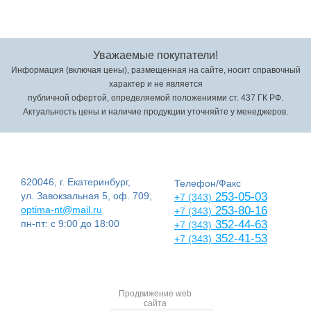
Уважаемые покупатели!
Информация (включая цены), размещенная на сайте, носит справочный
характер и не является
публичной офертой, определяемой положениями ст. 437 ГК РФ.
Актуальность цены и наличие продукции уточняйте у менеджеров.
620046, г. Екатеринбург,
Телефон/Факс
ул. Завокзальная 5, оф. 709,
253-05-03
+7 (343)
optima-nt@mail.ru
253-80-16
+7 (343)
пн-пт: с 9:00 до 18:00
352-44-63
+7 (343)
352-41-53
+7 (343)
Продвижение web
сайта