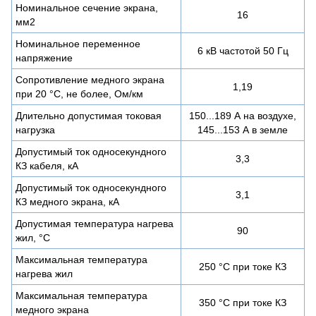
Номинальное сечение экрана,
16
мм2
Номинальное переменное
6 кВ частотой 50 Гц
напряжение
Сопротивление медного экрана
1,19
при 20 °С, не более, Ом/км
Длительно допустимая токовая
150...189 А на воздухе,
нагрузка
145...153 А в земле
Допустимый ток односекундного
3,3
КЗ кабеля, кА
Допустимый ток односекундного
3,1
КЗ медного экрана, кА
Допустимая температура нагрева
90
жил, °C
Максимальная температура
250 °C при токе КЗ
нагрева жил
Максимальная температура
350 °C при токе КЗ
медного экрана