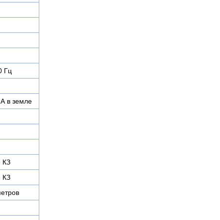
0 Гц
 А в земле
е КЗ
е КЗ
метров