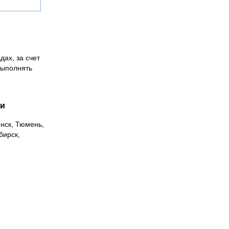
дах, за счет
выполнять
ии
инск, Тюмень,
бирск,