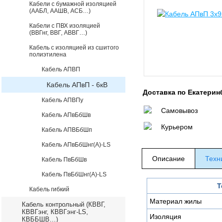
Кабели с бумажной изоляцией
(ААБЛ, ААШВ, АСБ…)
Кабели с ПВХ изоляцией
(ВВГнг, ВВГ, АВВГ…)
Кабель с изоляцией из сшитого
полиэтилена
Кабель АПВП
Кабель АПвП - 6кВ
Доставка по Екатерин
Кабель АПВПу
Самовывоз
Кабель АПвБбШв
Курьером
Кабель АПВБбШп
Кабель АПвБбШнг(А)-LS
Описание
Техн
Кабель ПвБбШв
Кабель ПвБбШнг(А)-LS
Т
Кабель гибкий
Материал жилы
Кабель контрольный (КВВГ,
КВВГэнг, КВВГэнг-LS,
Изоляция
КВББШВ…)