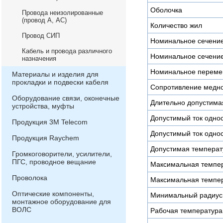
Оболочка
Провода неизолированные
(провод А, АС)
Количество жил
Провод СИП
Номинальное сечени
Кабель и провода различного
Номинальное сечение
назначения
Номинальное переме
Материалы и изделия для
прокладки и подвески кабеля
Сопротивление медног
Оборудование связи, оконечные
Длительно допустимая
устройства, муфты
Допустимый ток однос
Продукция 3М Telecom
Допустимый ток однос
Продукция Raychem
Допустимая температу
Громкоговорители, усилители,
ПГС, проводное вещание
Максимальная темпер
Проволока
Максимальная темпер
Оптические компоненты,
Минимальный радиус 
монтажное оборудование для
ВОЛС
Рабочая температура