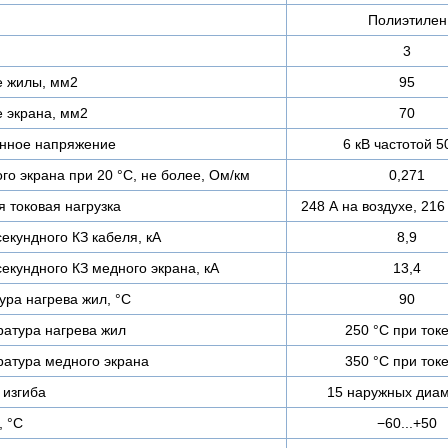
Полиэтилен
3
е жилы, мм2
95
 экрана, мм2
70
нное напряжение
6 кВ частотой 5
о экрана при 20 °С, не более, Ом/км
0,271
 токовая нагрузка
248 А на воздухе, 216
екундного КЗ кабеля, кА
8,9
екундного КЗ медного экрана, кА
13,4
ра нагрева жил, °C
90
атура нагрева жил
250 °C при ток
атура медного экрана
350 °C при ток
изгиба
15 наружных диа
, °C
−60...+50