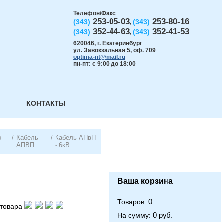
Телефон/Факс
253-05-03
253-80-16
(343)
(343)
,
352-44-63
352-41-53
(343)
(343)
,
620046
,
г. Екатеринбург
ул. Завокзальная 5, оф. 709
optima-nt@mail.ru
пн-пт: с 9:00 до 18:00
КОНТАКТЫ
о
/
Кабель
/
Кабель АПвП
АПВП
- 6кВ
Ваша корзина
0
Товаров:
товара
0 руб.
На сумму: