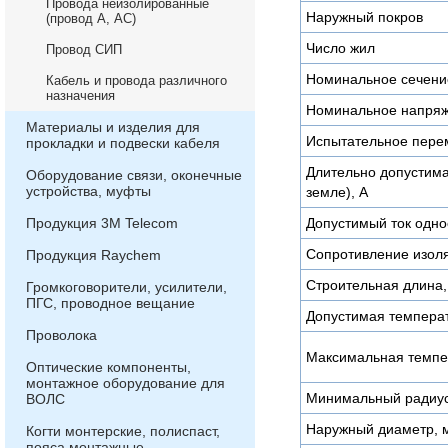
Провода неизолированные
Наружный покров
(провод А, АС)
Число жил
Провод СИП
Номинальное сечени
Кабель и провода различного
назначения
Номинальное напряж
Материалы и изделия для
Испытательное пере
прокладки и подвески кабеля
Длительно допустимая
Оборудование связи, оконечные
устройства, муфты
земле), А
Продукция 3М Telecom
Допустимый ток одно
Сопротивление изоля
Продукция Raychem
Строительная длина,
Громкоговорители, усилители,
ПГС, проводное вещание
Допустимая температ
Проволока
Максимальная темпе
Оптические компоненты,
монтажное оборудование для
Минимальный радиус
ВОЛС
Наружный диаметр, 
Когти монтерские, полиспаст,
пояса монтажные