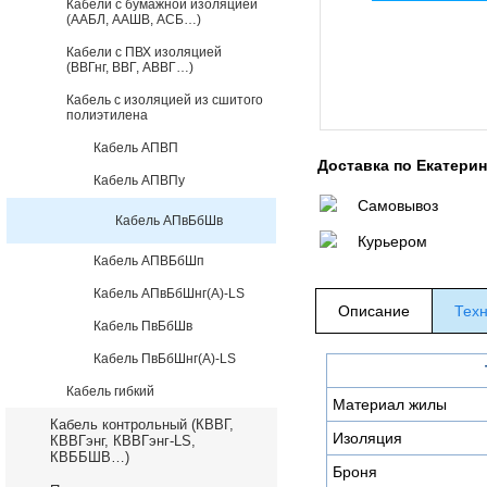
Кабели с бумажной изоляцией
(ААБЛ, ААШВ, АСБ…)
Кабели с ПВХ изоляцией
(ВВГнг, ВВГ, АВВГ…)
Кабель с изоляцией из сшитого
полиэтилена
Кабель АПВП
Доставка по Екатери
Кабель АПВПу
Самовывоз
Кабель АПвБбШв
Курьером
Кабель АПВБбШп
Кабель АПвБбШнг(А)-LS
Описание
Техн
Кабель ПвБбШв
Кабель ПвБбШнг(А)-LS
Кабель гибкий
Материал жилы
Кабель контрольный (КВВГ,
Изоляция
КВВГэнг, КВВГэнг-LS,
КВББШВ…)
Броня