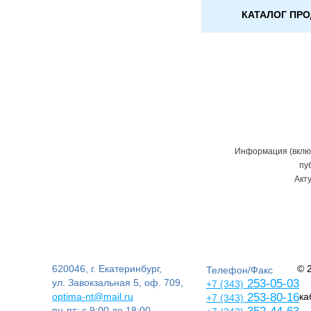
КАТАЛОГ ПР
Информация (включ
пу
Акт
620046, г. Екатеринбург,
© 
Телефон/Факс
ул. Завокзальная 5, оф. 709,
253-05-03
+7 (343)
optima-nt@mail.ru
253-80-16
ка
+7 (343)
пн-пт: с 9:00 до 18:00