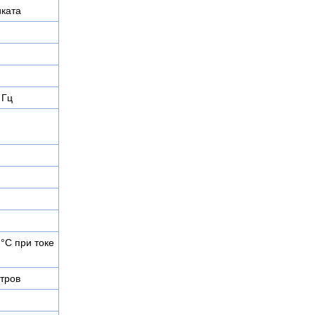
иката
 Гц
 °C при токе
тров