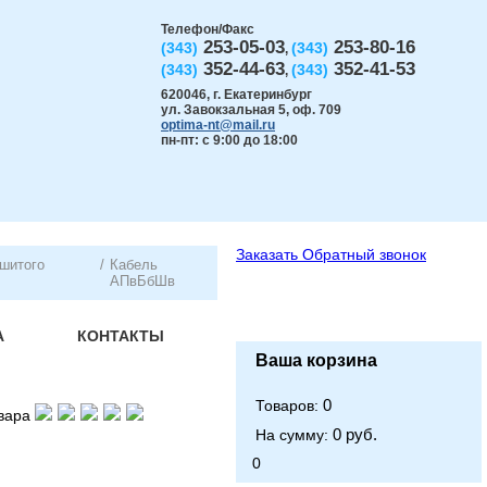
Телефон/Факс
253-05-03
253-80-16
(343)
(343)
,
352-44-63
352-41-53
(343)
(343)
,
620046
,
г. Екатеринбург
ул. Завокзальная 5, оф. 709
optima-nt@mail.ru
пн-пт: с 9:00 до 18:00
Заказать
Обратный звонок
сшитого
/
Кабель
АПвБбШв
А
КОНТАКТЫ
Ваша корзина
0
Товаров:
вара
0 руб.
На сумму:
0