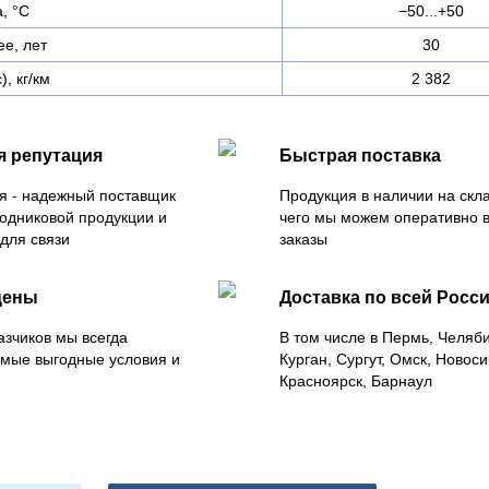
, °C
−50...+50
ее, лет
30
, кг/км
2 382
я репутация
Быстрая поставка
я - надежный поставщик
Продукция в наличии на скла
одниковой продукции и
чего мы можем оперативно 
для связи
заказы
цены
Доставка по всей Росс
азчиков мы всегда
В том числе в Пермь, Челяб
мые выгодные условия и
Курган, Сургут, Омск, Новоси
Красноярск, Барнаул