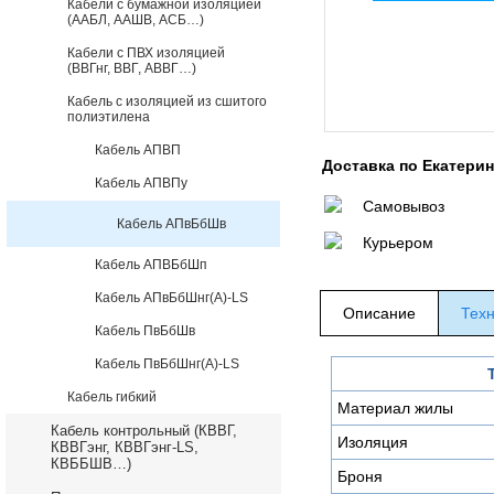
Кабели с бумажной изоляцией
(ААБЛ, ААШВ, АСБ…)
Кабели с ПВХ изоляцией
(ВВГнг, ВВГ, АВВГ…)
Кабель с изоляцией из сшитого
полиэтилена
Кабель АПВП
Доставка по Екатери
Кабель АПВПу
Самовывоз
Кабель АПвБбШв
Курьером
Кабель АПВБбШп
Кабель АПвБбШнг(А)-LS
Описание
Техн
Кабель ПвБбШв
Кабель ПвБбШнг(А)-LS
Кабель гибкий
Материал жилы
Кабель контрольный (КВВГ,
Изоляция
КВВГэнг, КВВГэнг-LS,
КВББШВ…)
Броня