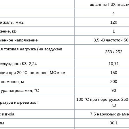
шланг из ПВХ пласт
4
е жилы, мм2
120
ение, кВ
1
менное напряжение
3,5 кВ частотой 50
 токовая нагрузка (на воздухе/в
253 / 252
секундного КЗ, 2,24
10,71
ции при 20 °С, не менее, МОм·км
150
 не менее, м
200
ура нагрева жил, °C
90
130 °C при перегрузке, 250
ратура нагрева жил
КЗ
 изгиба
7,5 наружных диаме
мм
36,1