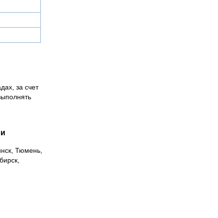
дах, за счет
выполнять
ии
инск, Тюмень,
бирск,