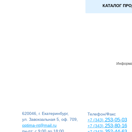
КАТАЛОГ ПР
Информац
620046, г. Екатеринбург,
Телефон/Факс
ул. Завокзальная 5, оф. 709,
253-05-03
+7 (343)
optima-nt@mail.ru
253-80-16
+7 (343)
пн-пт: с 9:00 до 18:00
352-44-63
+7 (343)