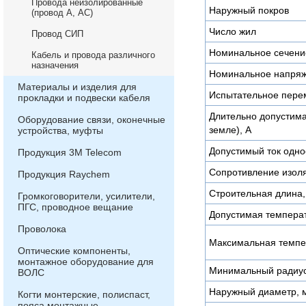
Провода неизолированные
Наружный покров
(провод А, АС)
Число жил
Провод СИП
Номинальное сечени
Кабель и провода различного
назначения
Номинальное напряж
Материалы и изделия для
Испытательное пере
прокладки и подвески кабеля
Длительно допустимая
Оборудование связи, оконечные
земле), А
устройства, муфты
Допустимый ток одно
Продукция 3М Telecom
Сопротивление изоля
Продукция Raychem
Строительная длина,
Громкоговорители, усилители,
ПГС, проводное вещание
Допустимая температ
Проволока
Максимальная темпе
Оптические компоненты,
монтажное оборудование для
Минимальный радиус
ВОЛС
Наружный диаметр, 
Когти монтерские, полиспаст,
пояса монтажные