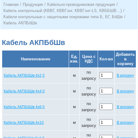
Главная
/
Продукция
/
Кабельно-проводниковая продукция
/
Кабель контрольный (КВВГ, КВВГэнг, КВВГэнг-LS, КВББШВ…)
/
Кабели контрольные с защитными покровами типа Б, БГ, БбШв
/
Кабель АКПБбШв
Кабель АКПБбШв
Добавить
Ед.
Цена с
Наименование
Кол-во
в
изм.
НДС
корзину
по
м
Кабель АКПБбШв 4х2,5
В корзину
запросу
по
м
Кабель АКПБбШв 4х4,0
В корзину
запросу
по
м
Кабель АКПБбШв 4х6,0
В корзину
запросу
по
м
Кабель АКПБбШв 4х10
В корзину
запросу
по