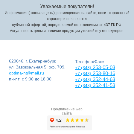
Уважаемые покупатели!
Информация (включая цены), размещенная на сайте, носит справочный
характер и не является
публичной офертой, определяемой положениями ст. 437 ГК РФ.
Актуальность цены и наличие продукции уточняйте у менеджеров.
620046, г. Екатеринбург,
Телефон/Факс
ул. Завокзальная 5, оф. 709,
253-05-03
+7 (343)
optima-nt@mail.ru
253-80-16
+7 (343)
пн-пт: с 9:00 до 18:00
352-44-63
+7 (343)
352-41-53
+7 (343)
Продвижение web
сайта