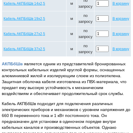
по
м
Кабель АКПБбШв 14х2,5
В корзину
запросу
по
м
Кабель АКПБбШв 19х2,5
В корзину
запросу
по
м
Кабель АКПБбШв 27х2,5
В корзину
запросу
по
м
Кабель АКПБбШв 37х2,5
В корзину
запросу
АКПБбШв
является одним из представителей бронированных
контрольных кабельных изделий круглой формы, оснащенных
алюминиевой жилой и изолирующим слоем из полиэтилена.
Защитная оболочка кабеля изготовлена из ПВХ-материала, что
придает ему высокую устойчивость к механическим
воздействиям и обеспечивает продолжительный срок службы.
Кабель АКПБбШв подходит для подключения различных
электрических приборов и механизмов с уровнем напряжения до
660 В переменного тока и 1 кВт постоянного тока. Он
предназначен для установки в одиночном порядке внутри
кабельных каналов и производственных объектов. Однако