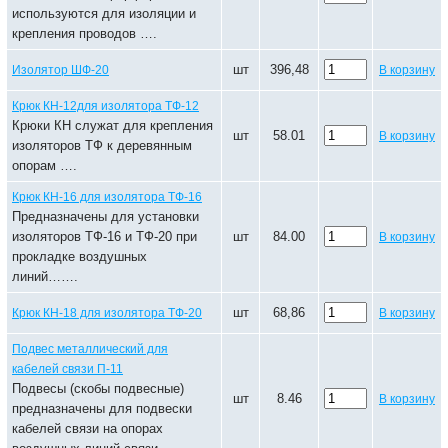
используются для изоляции и
крепления проводов ….
шт
396,48
Изолятор ШФ-20
В корзину
Крюк КН-12для изолятора ТФ-12
Крюки КН служат для крепления
шт
58.01
В корзину
изоляторов ТФ к деревянным
опорам ….
Крюк КН-16 для изолятора ТФ-16
Предназначены для установки
изоляторов ТФ-16 и ТФ-20 при
шт
84.00
В корзину
прокладке воздушных
линий…….
шт
68,86
Крюк КН-18 для изолятора ТФ-20
В корзину
Подвес металлический для
кабелей связи П-11
Подвесы (скобы подвесные)
шт
8.46
В корзину
предназначены для подвески
кабелей связи на опорах