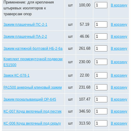
Применение: для крепления
шт
100,00
В корзину
штыревых изоляторов к
траверсам опор
шт
57.19
Зажим плашечный ПС-2-1
В корзину
шт
46.06
Зажим плашечный ПА-2-2
В корзину
шт
261.68
Зажим натяжной болтовой НБ-2-6а
В корзину
Комплект промежуточной подвески
шт
230.00
В корзину
ES1500
шт
22.00
Замок КС-078-1
В корзину
шт
231.68
РА1500 анкерный клиновый зажим
В корзину
шт
107.47
Зажим прокалывающий ОР-645
В корзину
шт
346.50
КС-007 Коуш вилочный под пестик
В корзину
шт
313.50
КС-006 Коуш вилочный под серьгу
В корзину