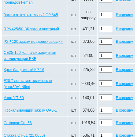
проводов Feman
по
шт
Зажим ответвительный ОР 645
В корзину
запросу
шт
401,21
RPA 425/50-ВК зажим анкерный
В корзину
шт
373,06
PSP 120 зажим поддерживающий
В корзину
CE25-150 колпачок защитный
шт
24.00
В корзину
изолирующий EKF
шт
225,23
Крюк бандажный КР-16
В корзину
F20.7 лента металлическая
шт
2003,46
В корзину
(упак50м) Niled
шт
140,01
Упор УП-50
В корзину
шт
374,08
Прокалывающий зажим ОАЗ-1
В корзину
шт
1916,54
Оголовок Огs-56
В корзину
шт
536,71
Стяжка СТ-51 (21.0050)
В корзину