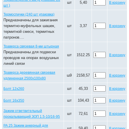
шт
5,40
В корзину
шт )
Термоспички (240 шт упаковка)
Предназначены для зажигания
термитно-муфельных шашек,
шт
3,37
В корзину
термитной смеси, термитных
патронов….
Траверса связевая 8-ми штырная
Предназначены для подвески
шт
1512.25
В корзину
проводов на опорах воздушных
линий связи
Траверса деревянная связевая
ш9
2158,57
В корзину
удлиненная 2500х100х80
шт
45,33
Болт 12х260
В корзину
шт
104,43
Болт 16х350
В корзину
Зажим ответвительный
шт
72,61
В корзину
прокалывающий ЗОП 1.5-10/16-95
РА 25 Зажим анкерный для
шт
59,40
В корзину