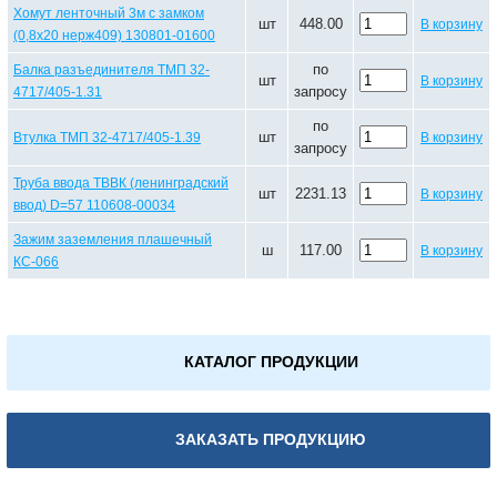
Хомут ленточный 3м с замком
шт
448.00
В корзину
(0,8х20 нерж409) 130801-01600
по
Балка разъединителя ТМП 32-
шт
В корзину
запросу
4717/405-1.31
по
шт
Втулка ТМП 32-4717/405-1.39
В корзину
запросу
Труба ввода ТВВК (ленинградский
шт
2231.13
В корзину
ввод) D=57 110608-00034
Зажим заземления плашечный
ш
117.00
В корзину
КС-066
КАТАЛОГ ПРОДУКЦИИ
ЗАКАЗАТЬ ПРОДУКЦИЮ