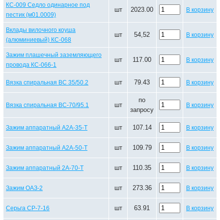
КС-009 Седло одинарное под
шт
2023.00
В корзину
пестик (м01.0009)
Вклады вилочного коуша
шт
54,52
В корзину
(алюминиевый) КС-068
Зажим плашечный заземляющего
шт
117.00
В корзину
провода КС-066-1
шт
79.43
Вязка спиральная ВС 35/50.2
В корзину
по
шт
Вязка спиральная ВС-70/95.1
В корзину
запросу
шт
107.14
Зажим аппаратный А2А-35-Т
В корзину
шт
109.79
Зажим аппаратный А2А-50-Т
В корзину
шт
110.35
Зажим аппаратный 2А-70-Т
В корзину
шт
273.36
Зажим ОАЗ-2
В корзину
шт
63.91
Серьга СР-7-16
В корзину