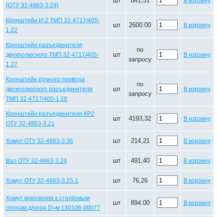
шт
841,51
В корзину
(ОТУ 32-4863-3.29)
Кронштейн И-2 ТМП 32-4717/405-
шт
2600.00
В корзину
1.22
Кронштейн разъединителя
по
шт
двухполюсного ТМП 32-4717/405-
В корзину
запросу
1.27
Кронштейн ручного привода
по
шт
двухполюсного разъединителя
В корзину
запросу
ТМП 32-4717/405-1.28
Кронштейн разъединителя КР2
шт
4193,32
В корзину
ОТУ 32-4863-3.21
шт
214,21
Хомут ОТУ 32-4863-3.36
В корзину
шт
491,40
Вал ОТУ 32-4863-3.24
В корзину
шт
76,26
Хомут ОТУ 32-4863-3.25-1
В корзину
Хомут крепления к столбовым
шт
894.00
В корзину
опорам д/опор D=м 130106-00077