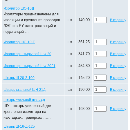
Изолятор ШС-10Д
Изоляторы предназначены для
изоляции и крепления проводов
шт
140,00
В корзину
ЛЭП и в РУ электростанций и
подстанций …
шт
361,25
Изолятор ШС-10-Е
В корзину
шт
341.70
Изолятор штырьевой ШФ-20
В корзину
шт
454.80
Изолятор штырьевой ШФ-20Г1
В корзину
шт
145.20
Штырь Ш-20-2-100
В корзину
шт
190.00
Шиырь стальной ШН-21Д
В корзину
Штырь стальной ШУ-24Д
ШУ - штырь усиленный для
шт
193,00
В корзину
крепления изолятора на
накладках, траверсах ……
Штырь Ш-16-Д-125