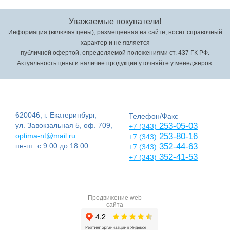
Уважаемые покупатели!
Информация (включая цены), размещенная на сайте, носит справочный
характер и не является
публичной офертой, определяемой положениями ст. 437 ГК РФ.
Актуальность цены и наличие продукции уточняйте у менеджеров.
620046, г. Екатеринбург,
Телефон/Факс
ул. Завокзальная 5, оф. 709,
253-05-03
+7 (343)
optima-nt@mail.ru
253-80-16
+7 (343)
пн-пт: с 9:00 до 18:00
352-44-63
+7 (343)
352-41-53
+7 (343)
Продвижение web
сайта