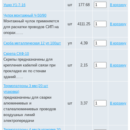
шт
177.68
Ушко У1-7-16
В корзину
Чулок монтажный Ч-50/90
Монтажный чулок применяется
шт
4111.25
В корзину
для раскатки проводов СИП на
опорах……
уп
4,39
Скоба металлическая 12 уп 100шт
В корзину
Скрепа СКФ-10
Скрепы предназначены для
крепления кабелей связи при
шт
2,15
В корзину
прокладке их по стенам
зданий……
Термопатроны 3 мм (20 шт
упаковка)
предназначены для сварки
алюминиевых и
шт
3,37
В корзину
сталеалюминиевых проводов
воздушных линий
электропередачи
Термопатроны 4 мм (в упаковке 20