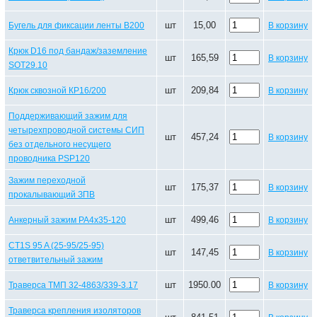
шт
15,00
Бугель для фиксации ленты В200
В корзину
Крюк D16 под бандаж/заземление
шт
165,59
В корзину
SOT29.10
шт
209,84
Крюк сквозной КР16/200
В корзину
Поддерживающий зажим для
четырехпроводной системы СИП
шт
457,24
В корзину
без отдельного несущего
проводника PSP120
Зажим переходной
шт
175,37
В корзину
прокалывающий ЗПВ
шт
499,46
Анкерный зажим РА4х35-120
В корзину
CT1S 95 A (25-95/25-95)
шт
147,45
В корзину
ответвительный зажим
шт
1950.00
Траверса ТМП 32-4863/339-3.17
В корзину
Траверса крепления изоляторов