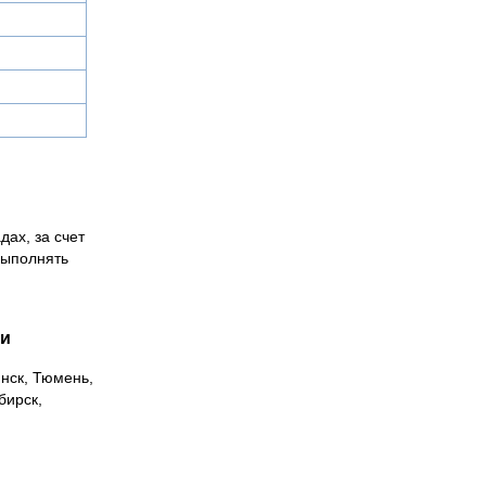
дах, за счет
выполнять
ии
инск, Тюмень,
бирск,