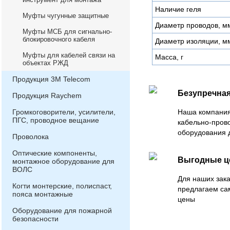
Наличие геля
Муфты чугунные защитные
Диаметр проводов, м
Муфты МСБ для сигнально-
блокировочного кабеля
Диаметр изоляции, м
Муфты для кабелей связи на
Масса, г
объектах РЖД
Продукция 3М Telecom
Безупречная
Продукция Raychem
Громкоговорители, усилители,
Наша компания
ПГС, проводное вещание
кабельно-пров
оборудования 
Проволока
Оптические компоненты,
Выгодные 
монтажное оборудование для
ВОЛС
Для наших зака
Когти монтерские, полиспаст,
предлагаем са
пояса монтажные
цены
Оборудование для пожарной
безопасности