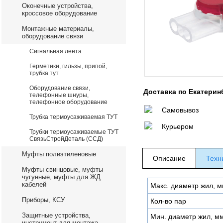
Оконечные устройства,
кроссовое оборудование
Монтажные материалы,
оборудование связи
Сигнальная лента
Герметики, гильзы, припой,
трубка тут
Оборудование связи,
Доставка по Екатерин
телефонные шнуры,
телефонное оборудование
Самовывоз
Трубка термоусаживаемая ТУТ
Курьером
Трубки термоусаживаемые ТУТ
СвязьСтройДеталь (ССД)
Муфты полиэтиленовые
Описание
Техн
Муфты свинцовые, муфты
чугунные, муфты для ЖД
кабелей
Макс. диаметр жил, 
Приборы, КСУ
Кол-во пар
Защитные устройства,
Мин. диаметр жил, м
инструмент для монтажа