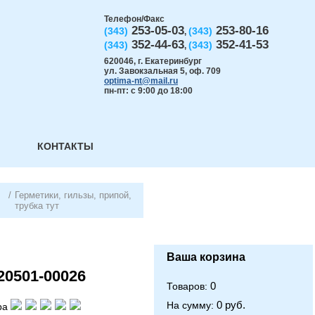
Телефон/Факс
253-05-03
253-80-16
(343)
(343)
,
352-44-63
352-41-53
(343)
(343)
,
620046
,
г. Екатеринбург
ул. Завокзальная 5, оф. 709
optima-nt@mail.ru
пн-пт: с 9:00 до 18:00
КОНТАКТЫ
/
Герметики, гильзы, припой,
трубка тут
Ваша корзина
20501-00026
0
Товаров:
0 руб.
На сумму:
ра