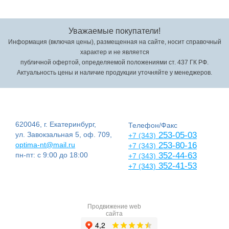
Уважаемые покупатели!
Информация (включая цены), размещенная на сайте, носит справочный
характер и не является
публичной офертой, определяемой положениями ст. 437 ГК РФ.
Актуальность цены и наличие продукции уточняйте у менеджеров.
620046, г. Екатеринбург,
Телефон/Факс
ул. Завокзальная 5, оф. 709,
253-05-03
+7 (343)
optima-nt@mail.ru
253-80-16
+7 (343)
пн-пт: с 9:00 до 18:00
352-44-63
+7 (343)
352-41-53
+7 (343)
Продвижение web
сайта