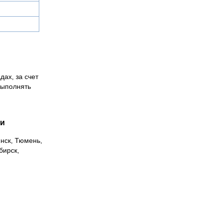
дах, за счет
выполнять
ии
инск, Тюмень,
бирск,