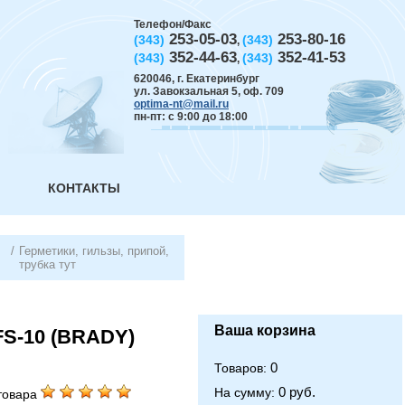
Телефон/Факс
253-05-03
253-80-16
(343)
(343)
,
352-44-63
352-41-53
(343)
(343)
,
620046
,
г. Екатеринбург
ул. Завокзальная 5, оф. 709
optima-nt@mail.ru
пн-пт: с 9:00 до 18:00
КОНТАКТЫ
/
Герметики, гильзы, припой,
трубка тут
Ваша корзина
FS-10 (BRADY)
0
Товаров:
0 руб.
На сумму:
товара