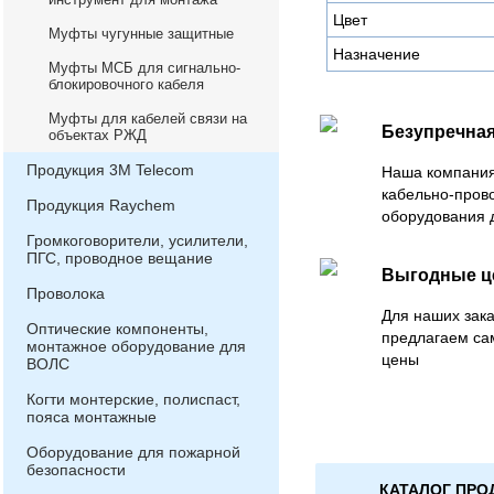
Цвет
Муфты чугунные защитные
Назначение
Муфты МСБ для сигнально-
блокировочного кабеля
Муфты для кабелей связи на
Безупречная
объектах РЖД
Продукция 3М Telecom
Наша компания
кабельно-пров
Продукция Raychem
оборудования 
Громкоговорители, усилители,
ПГС, проводное вещание
Выгодные 
Проволока
Для наших зака
Оптические компоненты,
предлагаем са
монтажное оборудование для
цены
ВОЛС
Когти монтерские, полиспаст,
пояса монтажные
Оборудование для пожарной
безопасности
КАТАЛОГ ПРО