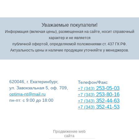
Уважаемые покупатели!
Информация (включая цены), размещенная на сайте, носит справочный
характер и не является
публичной офертой, определяемой положениями ст. 437 ГК РФ.
Актуальность цены и наличие продукции уточняйте у менеджеров.
620046, г. Екатеринбург,
Телефон/Факс
ул. Завокзальная 5, оф. 709,
253-05-03
+7 (343)
optima-nt@mail.ru
253-80-16
+7 (343)
пн-пт: с 9:00 до 18:00
352-44-63
+7 (343)
352-41-53
+7 (343)
Продвижение web
сайта