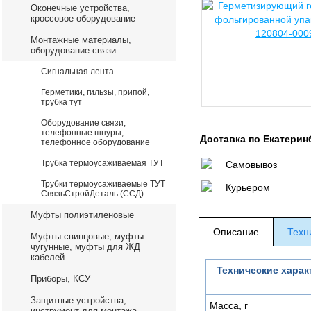
Оконечные устройства,
кроссовое оборудование
Монтажные материалы,
оборудование связи
Сигнальная лента
Герметики, гильзы, припой,
трубка тут
Оборудование связи,
телефонные шнуры,
Доставка по Екатерин
телефонное оборудование
Трубка термоусаживаемая ТУТ
Самовывоз
Трубки термоусаживаемые ТУТ
Курьером
СвязьСтройДеталь (ССД)
Муфты полиэтиленовые
Описание
Техн
Муфты свинцовые, муфты
чугунные, муфты для ЖД
кабелей
Технические харак
Приборы, КСУ
Защитные устройства,
Масса, г
инструмент для монтажа