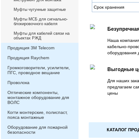
Срок хранения
Муфты чугунные защитные
Муфты МСБ для сигнально-
блокировочного кабеля
Безупречная
Муфты для кабелей связи на
объектах РЖД
Наша компания
кабельно-пров
Продукция 3М Telecom
оборудования 
Продукция Raychem
Громкоговорители, усилители,
Выгодные 
ПГС, проводное вещание
Для наших зака
Проволока
предлагаем са
Оптические компоненты,
цены
монтажное оборудование для
ВОЛС
Когти монтерские, полиспаст,
пояса монтажные
Оборудование для пожарной
КАТАЛОГ ПРО
безопасности