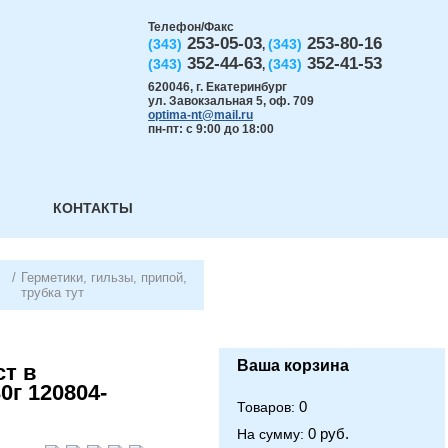
Телефон/Факс
253-05-03
253-80-16
(343)
(343)
,
352-44-63
352-41-53
(343)
(343)
,
620046
,
г. Екатеринбург
ул. Завокзальная 5, оф. 709
optima-nt@mail.ru
пн-пт: с 9:00 до 18:00
КОНТАКТЫ
/
Герметики, гильзы, припой,
трубка тут
Ваша корзина
т в
0г 120804-
0
Товаров:
0 руб.
На сумму: