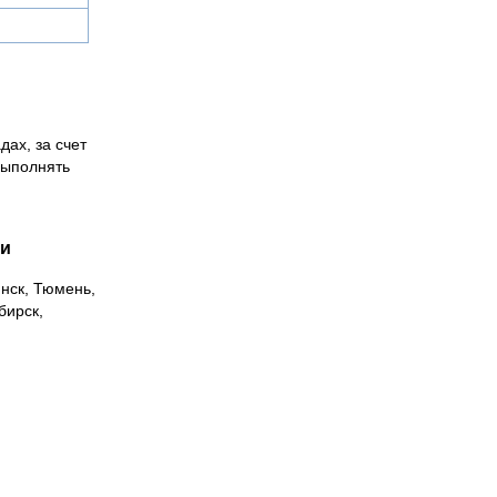
дах, за счет
выполнять
ии
инск, Тюмень,
бирск,