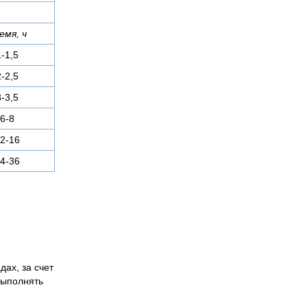
емя, ч
1-1,5
2-2,5
3-3,5
6-8
2-16
4-36
дах, за счет
выполнять