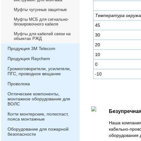
Муфты чугунные защитные
Температура окружа
Муфты МСБ для сигнально-
блокировочного кабеля
45
Муфты для кабелей связи на
30
объектах РЖД
20
Продукция 3М Telecom
10
Продукция Raychem
0
Громкоговорители, усилители,
ПГС, проводное вещание
-10
Проволока
Оптические компоненты,
монтажное оборудование для
ВОЛС
Безупречная
Когти монтерские, полиспаст,
пояса монтажные
Наша компания
Оборудование для пожарной
кабельно-пров
безопасности
оборудования 