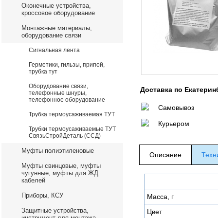
Оконечные устройства,
кроссовое оборудование
Монтажные материалы,
оборудование связи
Сигнальная лента
Герметики, гильзы, припой,
трубка тут
Оборудование связи,
Доставка по Екатерин
телефонные шнуры,
телефонное оборудование
Самовывоз
Трубка термоусаживаемая ТУТ
Курьером
Трубки термоусаживаемые ТУТ
СвязьСтройДеталь (ССД)
Муфты полиэтиленовые
Описание
Техн
Муфты свинцовые, муфты
чугунные, муфты для ЖД
кабелей
Приборы, КСУ
Масса, г
Защитные устройства,
Цвет
инструмент для монтажа