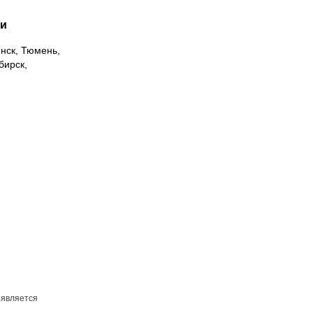
ии
инск, Тюмень,
бирск,
 является