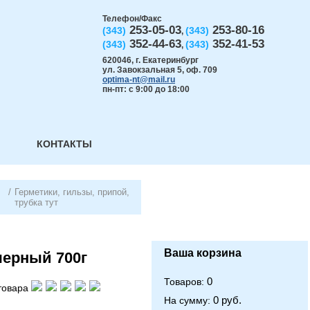
Телефон/Факс
253-05-03
253-80-16
(343)
(343)
,
352-44-63
352-41-53
(343)
(343)
,
620046
,
г. Екатеринбург
ул. Завокзальная 5, оф. 709
optima-nt@mail.ru
пн-пт: с 9:00 до 18:00
КОНТАКТЫ
/
Герметики, гильзы, припой,
трубка тут
Ваша корзина
черный 700г
0
Товаров:
товара
0 руб.
На сумму: