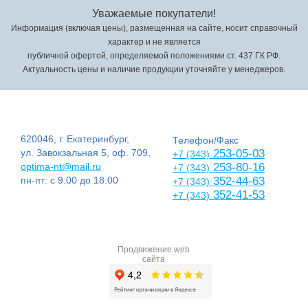
Уважаемые покупатели!
Информация (включая цены), размещенная на сайте, носит справочный
характер и не является
публичной офертой, определяемой положениями ст. 437 ГК РФ.
Актуальность цены и наличие продукции уточняйте у менеджеров.
620046, г. Екатеринбург,
Телефон/Факс
ул. Завокзальная 5, оф. 709,
253-05-03
+7 (343)
optima-nt@mail.ru
253-80-16
+7 (343)
пн-пт: с 9:00 до 18:00
352-44-63
+7 (343)
352-41-53
+7 (343)
Продвижение web
сайта