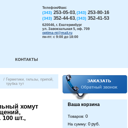
Телефон/Факс
253-05-03
253-80-16
(343)
(343)
,
352-44-63
352-41-53
(343)
(343)
,
620046
,
г. Екатеринбург
ул. Завокзальная 5, оф. 709
optima-nt@mail.ru
пн-пт: с 9:00 до 18:00
КОНТАКТЫ
/
Герметики, гильзы, припой,
трубка тут
Ваша корзина
ельный хомут
щений,
0
Товаров:
 100 шт.,
0 руб.
На сумму: