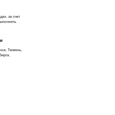
дах, за счет
выполнять
ии
инск, Тюмень,
бирск,