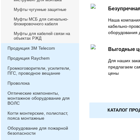
Безупречная
Муфты чугунные защитные
Муфты МСБ для сигнально-
Наша компания
блокировочного кабеля
кабельно-пров
оборудования 
Муфты для кабелей связи на
объектах РЖД
Продукция 3М Telecom
Выгодные 
Продукция Raychem
Для наших зака
предлагаем са
Громкоговорители, усилители,
ПГС, проводное вещание
цены
Проволока
Оптические компоненты,
монтажное оборудование для
ВОЛС
КАТАЛОГ ПРО
Когти монтерские, полиспаст,
пояса монтажные
Оборудование для пожарной
безопасности