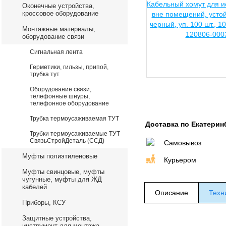
Оконечные устройства,
кроссовое оборудование
Монтажные материалы,
оборудование связи
Сигнальная лента
Герметики, гильзы, припой,
трубка тут
Оборудование связи,
телефонные шнуры,
телефонное оборудование
Трубка термоусаживаемая ТУТ
Доставка по Екатерин
Трубки термоусаживаемые ТУТ
СвязьСтройДеталь (ССД)
Самовывоз
Муфты полиэтиленовые
Курьером
Муфты свинцовые, муфты
чугунные, муфты для ЖД
кабелей
Описание
Техн
Приборы, КСУ
Защитные устройства,
инструмент для монтажа