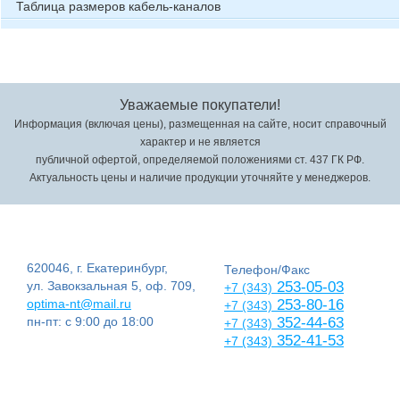
Таблица размеров кабель-каналов
Уважаемые покупатели!
Информация (включая цены), размещенная на сайте, носит справочный
характер и не является
публичной офертой, определяемой положениями ст. 437 ГК РФ.
Актуальность цены и наличие продукции уточняйте у менеджеров.
620046, г. Екатеринбург,
Телефон/Факс
ул. Завокзальная 5, оф. 709,
253-05-03
+7 (343)
optima-nt@mail.ru
253-80-16
+7 (343)
пн-пт: с 9:00 до 18:00
352-44-63
+7 (343)
352-41-53
+7 (343)