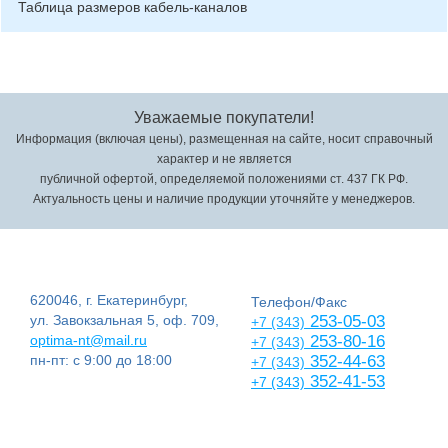
Таблица размеров кабель-каналов
Уважаемые покупатели!
Информация (включая цены), размещенная на сайте, носит справочный
характер и не является
публичной офертой, определяемой положениями ст. 437 ГК РФ.
Актуальность цены и наличие продукции уточняйте у менеджеров.
620046, г. Екатеринбург,
Телефон/Факс
ул. Завокзальная 5, оф. 709,
253-05-03
+7 (343)
optima-nt@mail.ru
253-80-16
+7 (343)
пн-пт: с 9:00 до 18:00
352-44-63
+7 (343)
352-41-53
+7 (343)