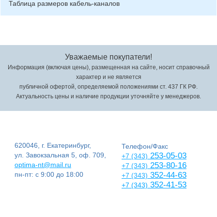
Таблица размеров кабель-каналов
Уважаемые покупатели!
Информация (включая цены), размещенная на сайте, носит справочный
характер и не является
публичной офертой, определяемой положениями ст. 437 ГК РФ.
Актуальность цены и наличие продукции уточняйте у менеджеров.
620046, г. Екатеринбург,
Телефон/Факс
ул. Завокзальная 5, оф. 709,
253-05-03
+7 (343)
optima-nt@mail.ru
253-80-16
+7 (343)
пн-пт: с 9:00 до 18:00
352-44-63
+7 (343)
352-41-53
+7 (343)