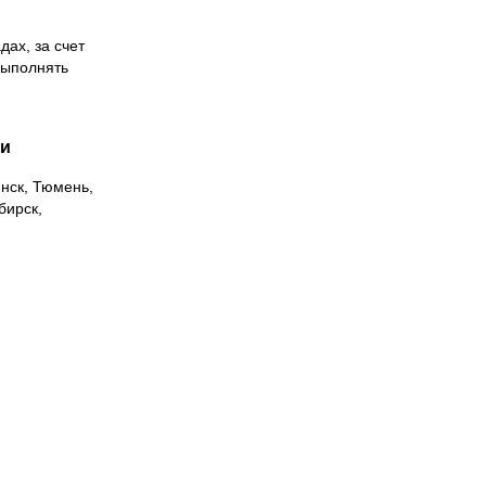
дах, за счет
выполнять
ии
инск, Тюмень,
бирск,