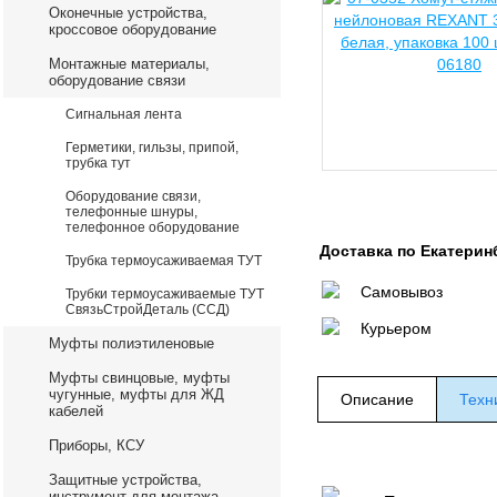
Оконечные устройства,
кроссовое оборудование
Монтажные материалы,
оборудование связи
Сигнальная лента
Герметики, гильзы, припой,
трубка тут
Оборудование связи,
телефонные шнуры,
телефонное оборудование
Доставка по Екатерин
Трубка термоусаживаемая ТУТ
Самовывоз
Трубки термоусаживаемые ТУТ
СвязьСтройДеталь (ССД)
Курьером
Муфты полиэтиленовые
Муфты свинцовые, муфты
чугунные, муфты для ЖД
Описание
Техн
кабелей
Приборы, КСУ
Защитные устройства,
инструмент для монтажа