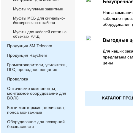
Безупречная
Муфты чугунные защитные
Наша компания
Муфты МСБ для сигнально-
кабельно-пров
блокировочного кабеля
оборудования 
Муфты для кабелей связи на
объектах РЖД
Выгодные 
Продукция 3М Telecom
Для наших зака
Продукция Raychem
предлагаем са
цены
Громкоговорители, усилители,
ПГС, проводное вещание
Проволока
Оптические компоненты,
монтажное оборудование для
КАТАЛОГ ПРО
ВОЛС
Когти монтерские, полиспаст,
пояса монтажные
Оборудование для пожарной
безопасности