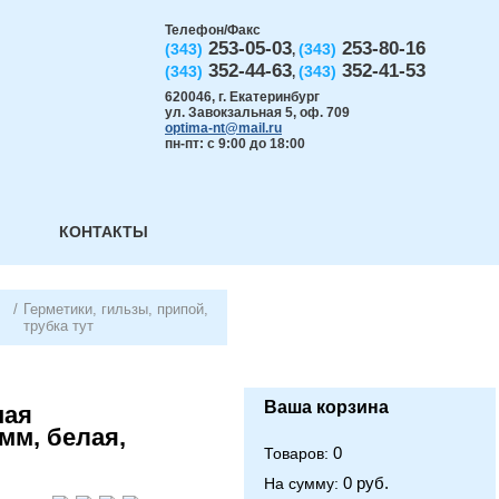
Телефон/Факс
253-05-03
253-80-16
(343)
(343)
,
352-44-63
352-41-53
(343)
(343)
,
620046
,
г. Екатеринбург
ул. Завокзальная 5, оф. 709
optima-nt@mail.ru
пн-пт: с 9:00 до 18:00
КОНТАКТЫ
/
Герметики, гильзы, припой,
трубка тут
Ваша корзина
ная
мм, белая,
0
Товаров:
0 руб.
На сумму: