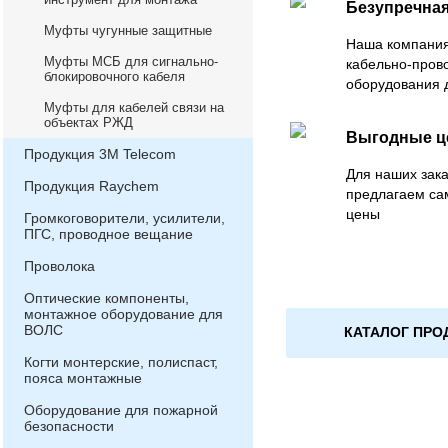
Безупречная
Муфты чугунные защитные
Наша компания
Муфты МСБ для сигнально-
кабельно-пров
блокировочного кабеля
оборудования 
Муфты для кабелей связи на
объектах РЖД
Выгодные 
Продукция 3М Telecom
Для наших зака
Продукция Raychem
предлагаем са
цены
Громкоговорители, усилители,
ПГС, проводное вещание
Проволока
Оптические компоненты,
монтажное оборудование для
ВОЛС
КАТАЛОГ ПРО
Когти монтерские, полиспаст,
пояса монтажные
Оборудование для пожарной
безопасности