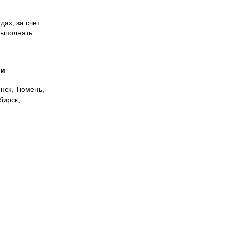
дах, за счет
выполнять
ии
инск, Тюмень,
бирск,