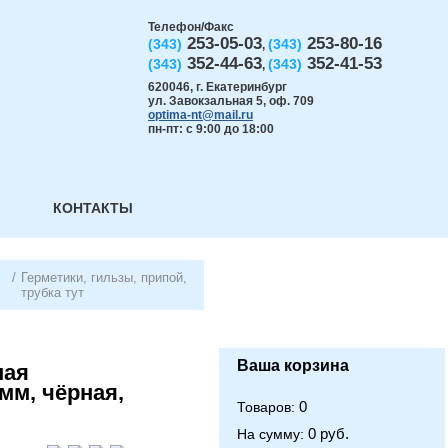
Телефон/Факс
253-05-03
253-80-16
(343)
(343)
,
352-44-63
352-41-53
(343)
(343)
,
620046
,
г. Екатеринбург
ул. Завокзальная 5, оф. 709
optima-nt@mail.ru
пн-пт: с 9:00 до 18:00
КОНТАКТЫ
/
Герметики, гильзы, припой,
трубка тут
Ваша корзина
ная
мм, чёрная,
0
Товаров:
0 руб.
На сумму: