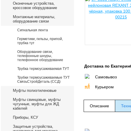
Оконечные устройства,
кроссовое оборудование
Монтажные материалы,
оборудование связи
Сигнальная лента
Герметики, гильзы, припой,
трубка тут
Оборудование связи,
телефонные шнуры,
телефонное оборудование
Доставка по Екатерин
Трубка термоусаживаемая ТУТ
Самовывоз
Трубки термоусаживаемые ТУТ
СвязьСтройДеталь (ССД)
Курьером
Муфты полиэтиленовые
Муфты свинцовые, муфты
чугунные, муфты для ЖД
Описание
Техн
кабелей
Приборы, КСУ
Защитные устройства,
инструмент для монтажа