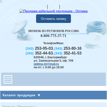
Оставить заявку
ЗВОНОК ИЗ РЕГИОНОВ РОССИИ:
8-800-775-37-71
Телефон/Факс
253-05-03
253-80-16
(343)
(343)
,
352-44-63
352-41-53
(343)
(343)
,
620046
,
г. Екатеринбург
ул. Завокзальная 5, оф. 709
optima-nt@mail.ru
пн-пт: с 9:00 до 18:00
Каталог продукции
Главная
/
Продукция
/