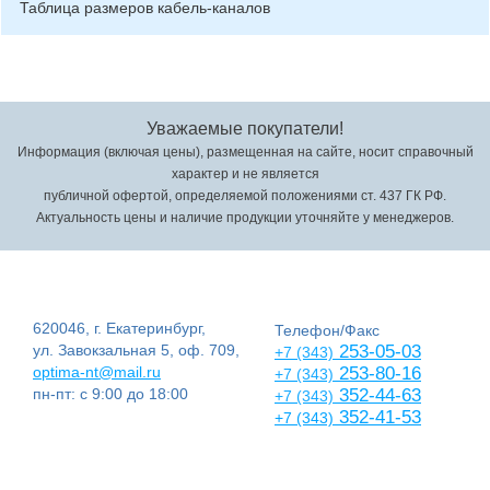
Таблица размеров кабель-каналов
Уважаемые покупатели!
Информация (включая цены), размещенная на сайте, носит справочный
характер и не является
публичной офертой, определяемой положениями ст. 437 ГК РФ.
Актуальность цены и наличие продукции уточняйте у менеджеров.
620046, г. Екатеринбург,
Телефон/Факс
ул. Завокзальная 5, оф. 709,
253-05-03
+7 (343)
optima-nt@mail.ru
253-80-16
+7 (343)
пн-пт: с 9:00 до 18:00
352-44-63
+7 (343)
352-41-53
+7 (343)