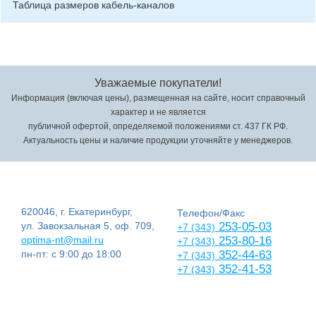
Таблица размеров кабель-каналов
Уважаемые покупатели!
Информация (включая цены), размещенная на сайте, носит справочный
характер и не является
публичной офертой, определяемой положениями ст. 437 ГК РФ.
Актуальность цены и наличие продукции уточняйте у менеджеров.
620046, г. Екатеринбург,
Телефон/Факс
ул. Завокзальная 5, оф. 709,
253-05-03
+7 (343)
optima-nt@mail.ru
253-80-16
+7 (343)
пн-пт: с 9:00 до 18:00
352-44-63
+7 (343)
352-41-53
+7 (343)