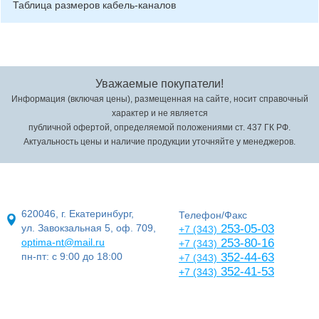
Таблица размеров кабель-каналов
Уважаемые покупатели!
Информация (включая цены), размещенная на сайте, носит справочный
характер и не является
публичной офертой, определяемой положениями ст. 437 ГК РФ.
Актуальность цены и наличие продукции уточняйте у менеджеров.
620046, г. Екатеринбург,
Телефон/Факс
ул. Завокзальная 5, оф. 709,
253-05-03
+7 (343)
optima-nt@mail.ru
253-80-16
+7 (343)
пн-пт: с 9:00 до 18:00
352-44-63
+7 (343)
352-41-53
+7 (343)