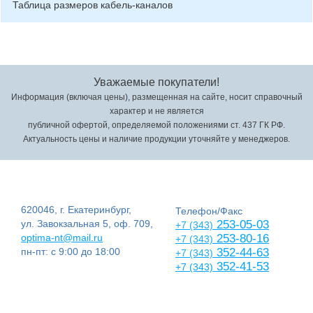
Таблица размеров кабель-каналов
Уважаемые покупатели!
Информация (включая цены), размещенная на сайте, носит справочный
характер и не является
публичной офертой, определяемой положениями ст. 437 ГК РФ.
Актуальность цены и наличие продукции уточняйте у менеджеров.
620046, г. Екатеринбург,
Телефон/Факс
ул. Завокзальная 5, оф. 709,
253-05-03
+7 (343)
optima-nt@mail.ru
253-80-16
+7 (343)
пн-пт: с 9:00 до 18:00
352-44-63
+7 (343)
352-41-53
+7 (343)