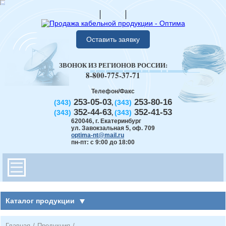
Оставить заявку
ЗВОНОК ИЗ РЕГИОНОВ РОССИИ:
8-800-775-37-71
Телефон/Факс
253-05-03
253-80-16
(343)
(343)
,
352-44-63
352-41-53
(343)
(343)
,
620046
,
г. Екатеринбург
ул. Завокзальная 5, оф. 709
optima-nt@mail.ru
пн-пт: с 9:00 до 18:00
Каталог продукции
Главная
/
Продукция
/