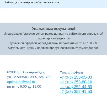
Таблица размеров кабель-каналов
Уважаемые покупатели!
Информация (включая цены), размещенная на сайте, носит справочный
характер и не является
публичной офертой, определяемой положениями ст. 437 ГК РФ.
Актуальность цены и наличие продукции уточняйте у менеджеров.
620046, г. Екатеринбург,
Телефон/Факс
ул. Завокзальная 5, оф. 709,
253-05-03
+7 (343)
optima-nt@mail.ru
253-80-16
+7 (343)
пн-пт: с 9:00 до 18:00
352-44-63
+7 (343)
352-41-53
+7 (343)