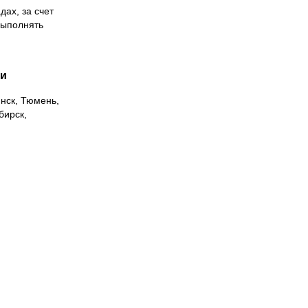
дах, за счет
выполнять
ии
инск, Тюмень,
бирск,