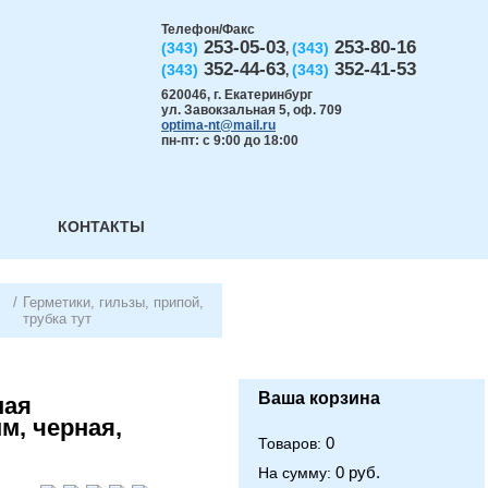
Телефон/Факс
253-05-03
253-80-16
(343)
(343)
,
352-44-63
352-41-53
(343)
(343)
,
620046
,
г. Екатеринбург
ул. Завокзальная 5, оф. 709
optima-nt@mail.ru
пн-пт: с 9:00 до 18:00
КОНТАКТЫ
/
Герметики, гильзы, припой,
трубка тут
Ваша корзина
ная
м, черная,
0
Товаров:
0 руб.
На сумму: