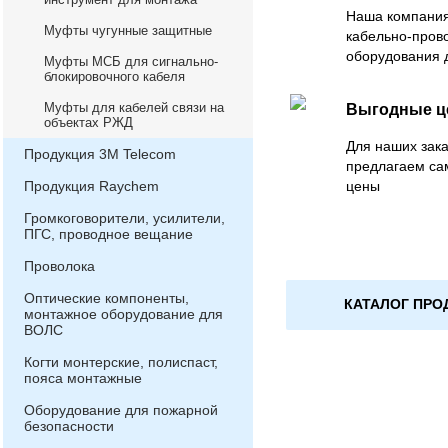
Наша компания
Муфты чугунные защитные
кабельно-пров
оборудования 
Муфты МСБ для сигнально-
блокировочного кабеля
Муфты для кабелей связи на
Выгодные 
объектах РЖД
Для наших зака
Продукция 3М Telecom
предлагаем са
Продукция Raychem
цены
Громкоговорители, усилители,
ПГС, проводное вещание
Проволока
Оптические компоненты,
КАТАЛОГ ПРО
монтажное оборудование для
ВОЛС
Когти монтерские, полиспаст,
пояса монтажные
Оборудование для пожарной
безопасности