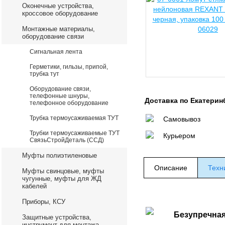
Оконечные устройства,
кроссовое оборудование
Монтажные материалы,
оборудование связи
Сигнальная лента
Герметики, гильзы, припой,
трубка тут
Оборудование связи,
телефонные шнуры,
Доставка по Екатерин
телефонное оборудование
Трубка термоусаживаемая ТУТ
Самовывоз
Трубки термоусаживаемые ТУТ
Курьером
СвязьСтройДеталь (ССД)
Муфты полиэтиленовые
Описание
Техн
Муфты свинцовые, муфты
чугунные, муфты для ЖД
кабелей
Приборы, КСУ
Безупречная
Защитные устройства,
инструмент для монтажа