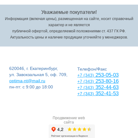
Уважаемые покупатели!
Информация (включая цены), размещенная на сайте, носит справочный
характер и не является
публичной офертой, определяемой положениями ст. 437 ГК РФ.
Актуальность цены и наличие продукции уточняйте у менеджеров.
620046, г. Екатеринбург,
Телефон/Факс
ул. Завокзальная 5, оф. 709,
253-05-03
+7 (343)
optima-nt@mail.ru
253-80-16
+7 (343)
пн-пт: с 9:00 до 18:00
352-44-63
+7 (343)
352-41-53
+7 (343)
Продвижение web
сайта