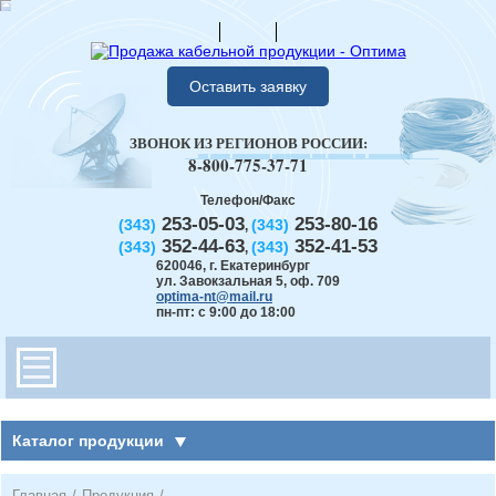
Оставить заявку
ЗВОНОК ИЗ РЕГИОНОВ РОССИИ:
8-800-775-37-71
Телефон/Факс
253-05-03
253-80-16
(343)
(343)
,
352-44-63
352-41-53
(343)
(343)
,
620046
,
г. Екатеринбург
ул. Завокзальная 5, оф. 709
optima-nt@mail.ru
пн-пт: с 9:00 до 18:00
Каталог продукции
Главная
/
Продукция
/